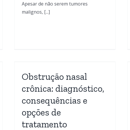
Apesar de não serem tumores
malignos, [...]
Respiração bucal:
,
impactos na saúde e
es
como tratar
Obstrução nasal
Blog
Obstrução Nasal
Otorrinolaringologia
crônica: diagnóstico,
ia
consequências e
opções de
tratamento