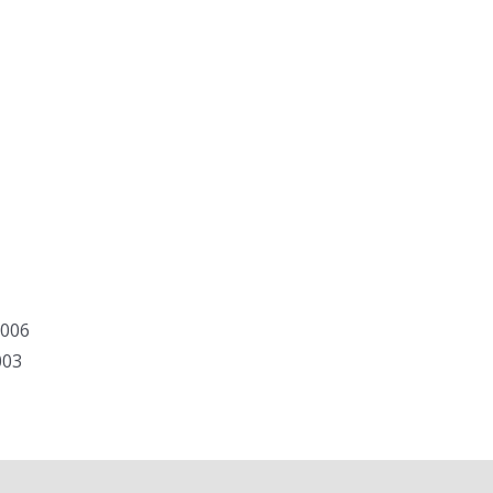
.006
003