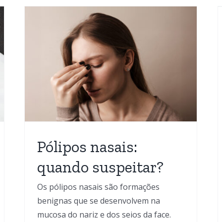
nasal: qual a relação?
Blog
Obstrução Nasal
Otorrinolaringologia
Ronco e Apneia
do
ia
Pólipos nasais:
quando suspeitar?
Os pólipos nasais são formações
benignas que se desenvolvem na
mucosa do nariz e dos seios da face.