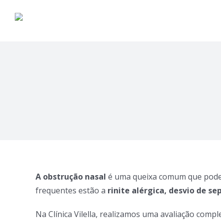
Skip
to
content
A obstrução nasal
é uma queixa comum que pode af
frequentes estão a
rinite alérgica, desvio de s
Na Clínica Vilella, realizamos uma avaliação comp