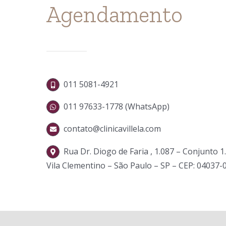
Agendamento
011 5081-4921
011 97633-1778 (WhatsApp)
contato@clinicavillela.com
Rua Dr. Diogo de Faria , 1.087 – Conjunto 1
Vila Clementino – São Paulo – SP – CEP: 04037-