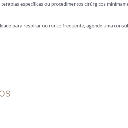
terapias específicas ou procedimentos cirúrgicos minimame
culdade para respirar ou ronco frequente, agende uma consu
os
Insônia e respiração