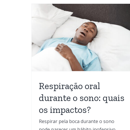
ral
Pólipos nasais: quan
 quais
suspeitar?
s?
Blog
Obstrução Nasal
Otorrinolaringolog
aringologia
Respiração oral
durante o sono: quais
os impactos?
Respirar pela boca durante o sono
pode parecer um hábito inofensivo,