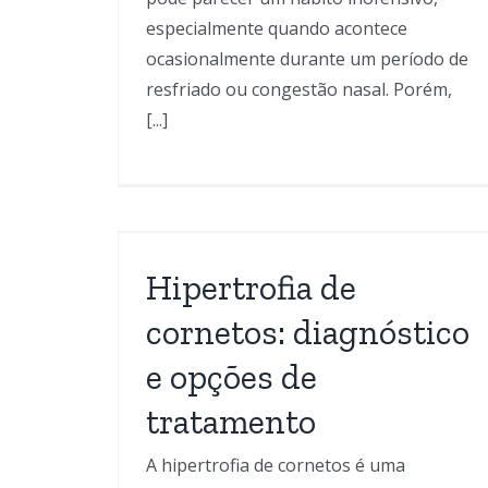
especialmente quando acontece
ocasionalmente durante um período de
resfriado ou congestão nasal. Porém,
[...]
Obstrução nasal
rnetos:
crônica: diagnóstico
ções de
consequências e opçõ
o
Hipertrofia de
de tratamento
aringologia
cornetos: diagnóstico
Blog
Obstrução Nasal
Otorrinolaringolog
e opções de
tratamento
A hipertrofia de cornetos é uma