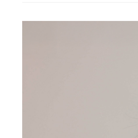
View
Larger
Image