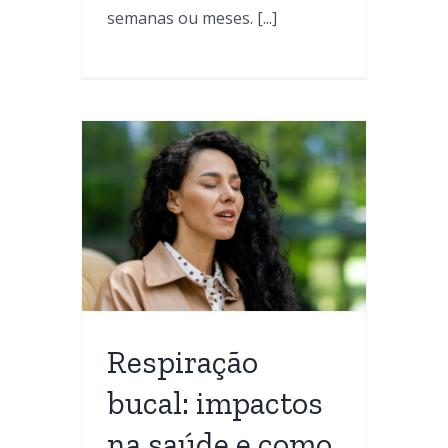
semanas ou meses. [...]
cal:
aúde
ar
l
a
Respiração
bucal: impactos
na saúde e como