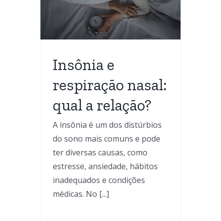
ão?
l
e Apneia
Insônia e
respiração nasal:
qual a relação?
A insônia é um dos distúrbios
do sono mais comuns e pode
ter diversas causas, como
estresse, ansiedade, hábitos
inadequados e condições
médicas. No [...]