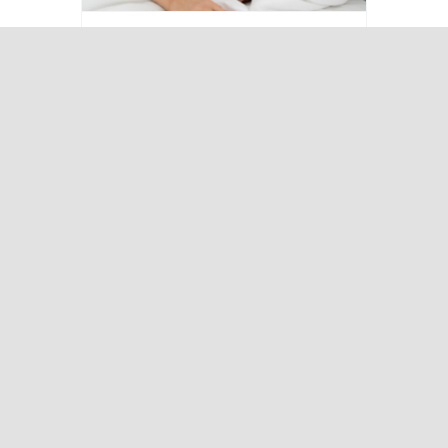
O impacto do
estresse na
saúde do sono
Quando se fala nos efeitos do
álcool sobre o organismo,
geralmente pensamos em
fígado, cérebro ou coração. No
entanto, o consumo excessivo
de bebidas [...]