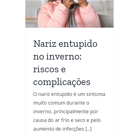
os e
es
l
Nariz entupido
no inverno:
riscos e
complicações
O nariz entupido é um sintoma
muito comum durante o
inverno, principalmente por
causa do ar frio e seco e pelo
aumento de infecções [...]