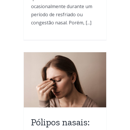
ocasionalmente durante um
período de resfriado ou
congestão nasal. Porém, [...]
is:
tar?
l
a
Pólipos nasais: