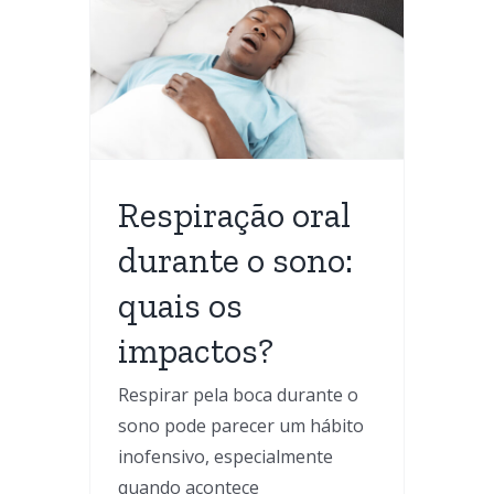
ral
no:
ctos?
l
e Apneia
Respiração oral
durante o sono:
quais os
impactos?
Respirar pela boca durante o
sono pode parecer um hábito
inofensivo, especialmente
quando acontece