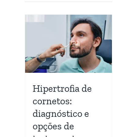
 de
 e
o
l
a
Hipertrofia de
cornetos:
diagnóstico e
opções de