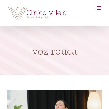
Skip
to
content
voz rouca