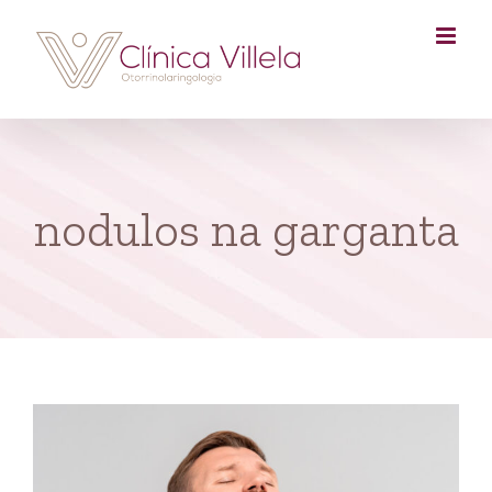
Skip
to
content
nodulos na garganta