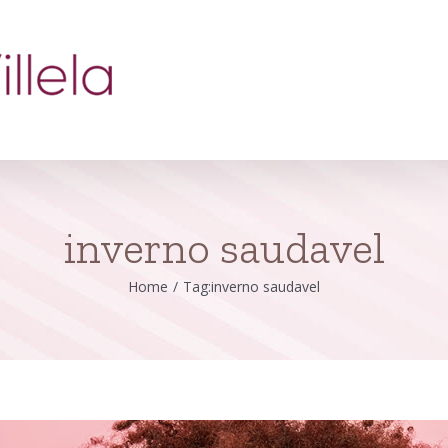
inverno saudavel
Home
/
Tag:
inverno saudavel