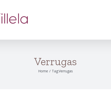
Verrugas
Home
/
Tag:
Verrugas