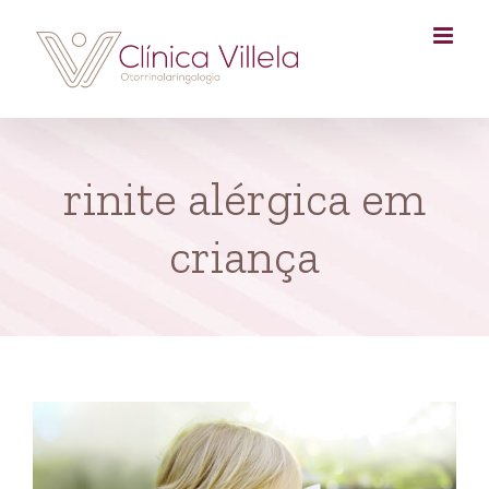
Skip
to
content
rinite alérgica em
criança