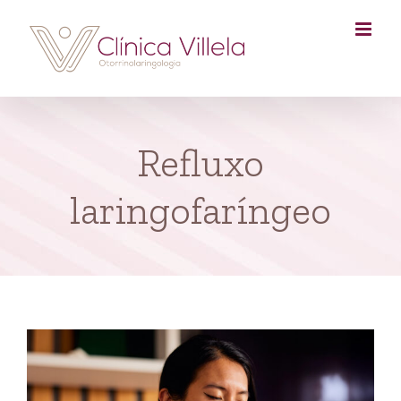
Skip
to
content
Refluxo
laringofaríngeo