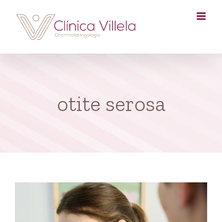
Skip
to
content
otite serosa