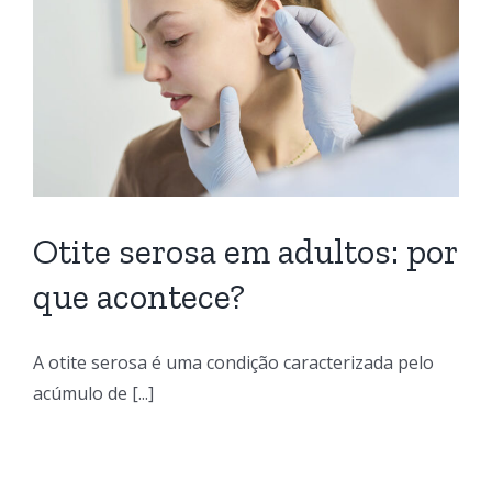
Otite serosa em adultos: por
que acontece?
A otite serosa é uma condição caracterizada pelo
acúmulo de [...]