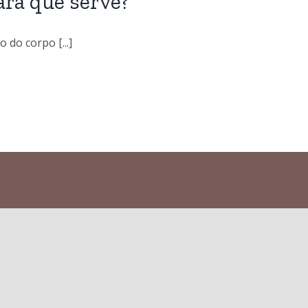
ara que serve?
do corpo [...]