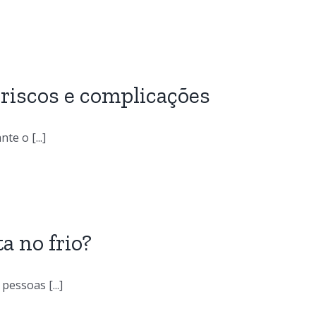
 riscos e complicações
e o [...]
 no frio?
essoas [...]