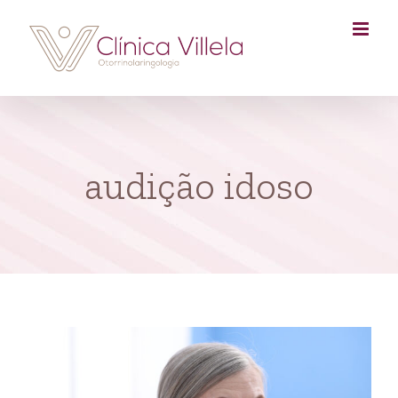
Skip
to
content
audição idoso