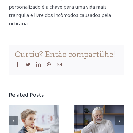
personalizado é a chave para uma vida mais
tranquila e livre dos incômodos causados pela
urticária.
Curtiu? Então compartilhe!
Facebook
Twitter
LinkedIn
WhatsApp
Email
o
Related Posts
Riscos da
Sintomas
e
perda
do
auditiva