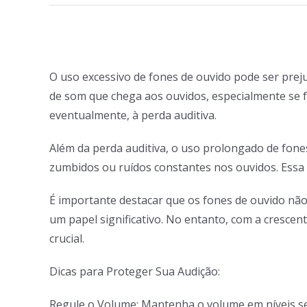
View
Larger
O uso excessivo de fones de ouvido pode ser prej
Image
de som que chega aos ouvidos, especialmente se 
eventualmente, à perda auditiva.
Além da perda auditiva, o uso prolongado de fone
zumbidos ou ruídos constantes nos ouvidos. Essa 
É importante destacar que os fones de ouvido nã
um papel significativo. No entanto, com a crescen
crucial.
Dicas para Proteger Sua Audição:
Regule o Volume: Mantenha o volume em níveis se