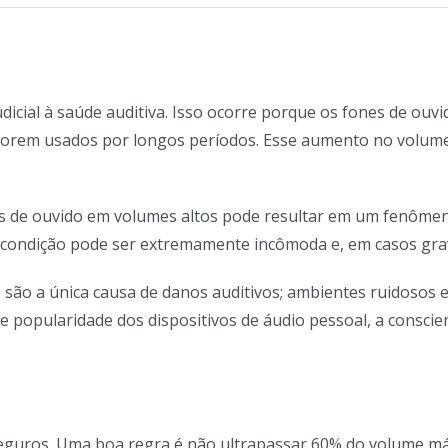
udicial à saúde auditiva. Isso ocorre porque os fones de ou
forem usados por longos períodos. Esse aumento no volume 
s de ouvido em volumes altos pode resultar em um fenômeno
condição pode ser extremamente incômoda e, em casos grave
o são a única causa de danos auditivos; ambientes ruidoso
te popularidade dos dispositivos de áudio pessoal, a conscie
guros. Uma boa regra é não ultrapassar 60% do volume máx