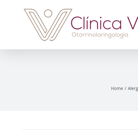
Skip
to
content
Home
/
Alerg