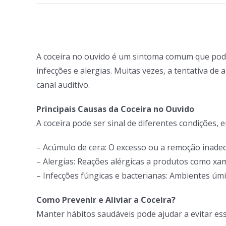
View
Larger
A coceira no ouvido é um sintoma comum que pode 
Image
infecções e alergias. Muitas vezes, a tentativa d
canal auditivo.
Principais Causas da Coceira no Ouvido
A coceira pode ser sinal de diferentes condições, e
– Acúmulo de cera: O excesso ou a remoção inadeq
– Alergias: Reações alérgicas a produtos como xa
– Infecções fúngicas e bacterianas: Ambientes úm
Como Prevenir e Aliviar a Coceira?
Manter hábitos saudáveis pode ajudar a evitar es