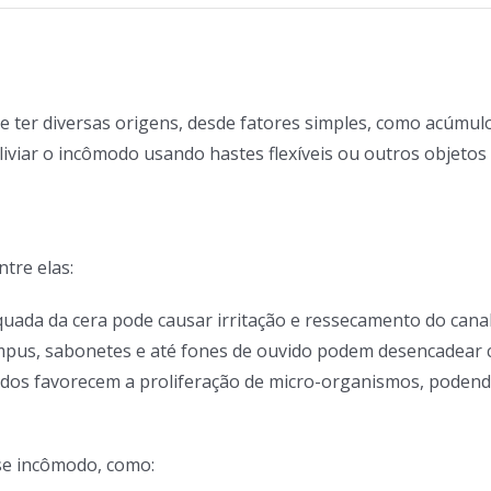
ter diversas origens, desde fatores simples, como acúmulo
e aliviar o incômodo usando hastes flexíveis ou outros objet
ntre elas:
uada da cera pode causar irritação e ressecamento do canal 
mpus, sabonetes e até fones de ouvido podem desencadear c
idos favorecem a proliferação de micro-organismos, podendo
se incômodo, como: